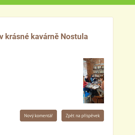
v krásné kavárně Nostula
Nový komentář
Zpět na příspěvek