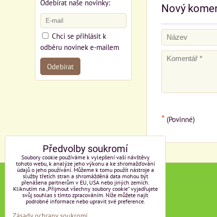
Odebírat naše novinky:
Nový komen
Chci se přihlásit k
odběru novinek e-mailem
Odebírat
*
(Povinné)
Předvolby soukromí
Soubory cookie používáme k vylepšení vaší návštěvy
tohoto webu, k analýze jeho výkonu a ke shromažďování
údajů o jeho používání. Můžeme k tomu použít nástroje a
služby třetích stran a shromážděná data mohou být
KONTAKT
přenášena partnerům v EU, USA nebo jiných zemích.
Kliknutím na „Přijmout všechny soubory cookie“ vyjadřujete
svůj souhlas s tímto zpracováním. Níže můžete najít
e-mail:
info@eplko.cz
podrobné informace nebo upravit své preference.
Zásady ochrany soukromí