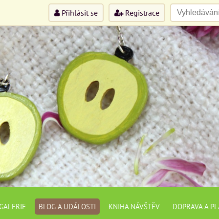
Přihlásit se
Registrace
GALERIE
BLOG A UDÁLOSTI
KNIHA NÁVŠTĚV
DOPRAVA A P