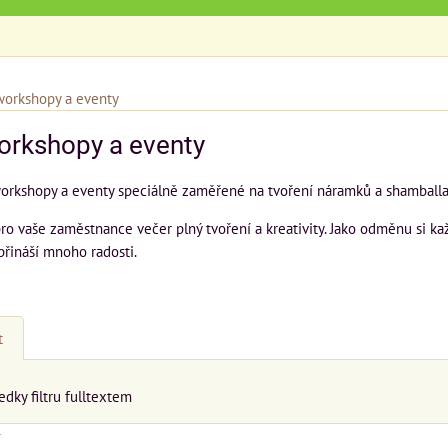
workshopy a eventy
orkshopy a eventy
workshopy a eventy speciálně zaměřené na tvoření náramků a shambal
o vaše zaměstnance večer plný tvoření a kreativity. Jako odměnu si ka
přináší mnoho radosti.
t
edky filtru fulltextem