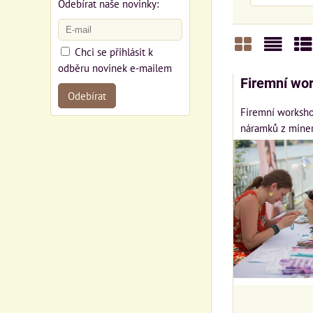
Odebírat naše novinky:
Chci se přihlásit k
Mřížka
Sezn
Ta
odběru novinek e-mailem
Firemní wo
Odebírat
Firemní workshop
náramků z miner