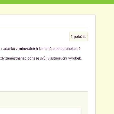
1
položka
la náramků z minerálních kamenů a polodrahokamů
ždý zaměstnanec odnese svůj vlastnoruční výrobek.