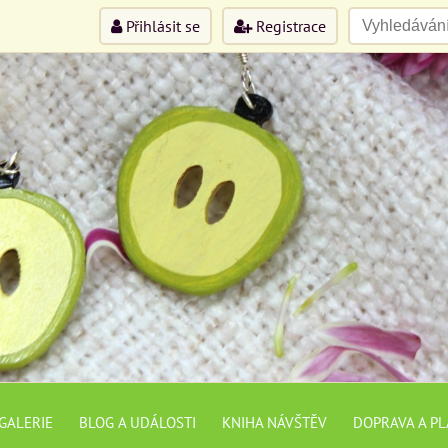
Přihlásit se
Registrace
GALERIE
BLOG A UDÁLOSTI
KNIHA NÁVŠTĚV
DOPRAVA A P