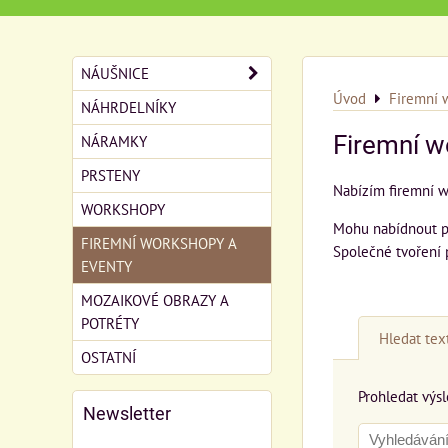
NÁUŠNICE
Úvod
Firemní 
NÁHRDELNÍKY
Firemní w
NÁRAMKY
PRSTENY
Nabízím firemní 
WORKSHOPY
Mohu nabídnout pr
FIREMNÍ WORKSHOPY A
Společné tvoření 
EVENTY
MOZAIKOVÉ OBRAZY A
POTRÉTY
Hledat tex
OSTATNÍ
Prohledat výsl
Newsletter