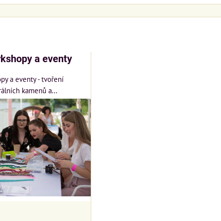
am
bulka
rkshopy a eventy
y a eventy - tvoření
álních kamenů a...