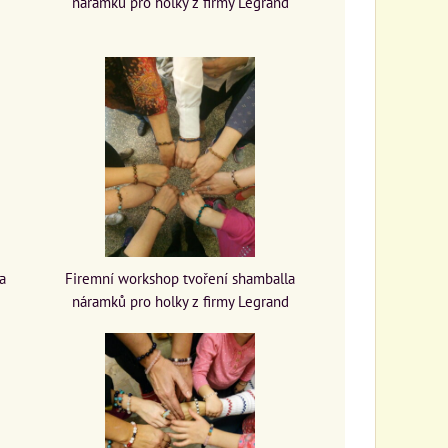
náramků pro holky z firmy Legrand
a
Firemní workshop tvoření shamballa
náramků pro holky z firmy Legrand