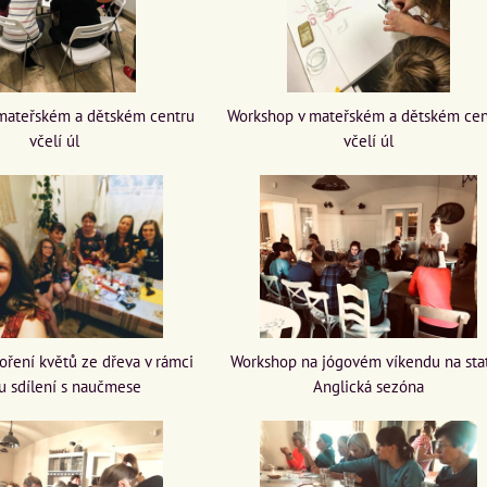
mateřském a dětském centru
Workshop v mateřském a dětském cen
včelí úl
včelí úl
oření květů ze dřeva v rámci
Workshop na jógovém víkendu na sta
u sdílení s naučmese
Anglická sezóna