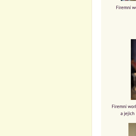
Firemní w
Firemní wor
a jejich