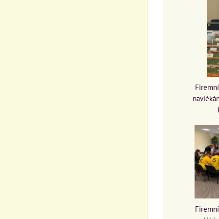
Firemní
navlékán
Firemní