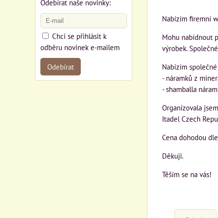
Odebírat naše novinky:
Nabízím firemní w
Chci se přihlásit k
Mohu nabídnout pr
odběru novinek e-mailem
výrobek. Společné
Odebírat
Nabízím společné 
- náramků z mine
- shamballa nára
Organizovala jsem
Itadel Czech Repu
Cena dohodou dle 
Děkuji.
Těším se na vás!