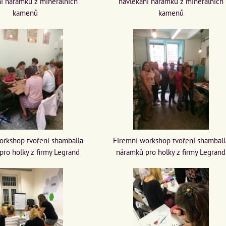
í náramků z minerálních
navlékání náramků z minerálních
kamenů
kamenů
orkshop tvoření shamballa
Firemní workshop tvoření shamball
pro holky z firmy Legrand
náramků pro holky z firmy Legrand