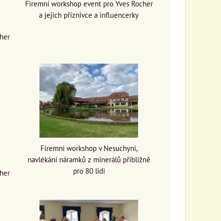
Firemní workshop event pro Yves Rocher
a jejich příznivce a influencerky
cher
Firemní workshop v Nesuchyni,
navlékání náramků z minerálů přibližně
pro 80 lidi
cher