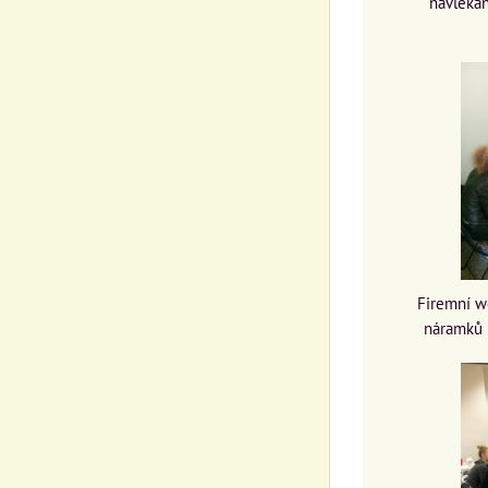
navlékán
Firemní w
náramků 