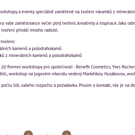
orkshopy a eventy speciálně zaměřené na tvoření náramků z minerální
o vaše zaměstnance večer plný tvoření, kreativity a inspirace. Jako o
 tvoření přináší mnoho radosti.
tvoření:
rálních kamenů a polodrahokamů
mků z minerálních kamenů a polodrahokamů
 již firemní workshopy pro společnosti - Benefit Cosmetics, Yves Roche
blic, workshop na jogovém víkendu vedený Markétkou Husákovou, work
počtu lidí, vašeho rozpočtu a požadavku. Prosím o kontakt, vše je na d
0
0