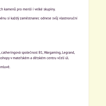
ch kamenů pro menší í velké skupiny.
dměnu si každý zaměstnanec odnese svůj vlastnoruční
r, catheringová společnost B1, Wargaming, Legrand,
shopy v mateřském a dětském centru včelí úl.
omluvě.