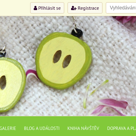
Přihlásit se
Registrace
GALERIE
BLOG A UDÁLOSTI
KNIHA NÁVŠTĚV
DOPRAVA A P