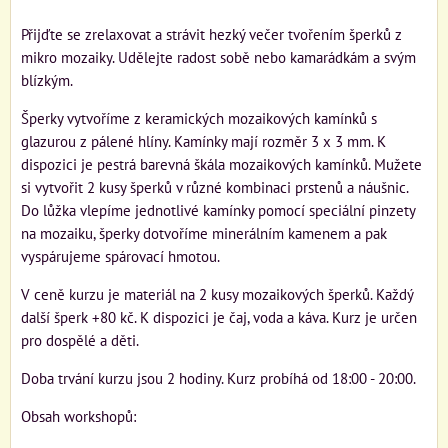
Přijďte se zrelaxovat a strávit hezký večer tvořením šperků z
mikro mozaiky. Udělejte radost sobě nebo kamarádkám a svým
blízkým.
Šperky vytvoříme z keramických mozaikových kamínků s
glazurou z pálené hlíny. Kamínky mají rozměr 3 x 3 mm. K
dispozici je pestrá barevná škála mozaikových kamínků. Mužete
si vytvořit 2 kusy šperků v různé kombinaci prstenů a náušnic.
Do lůžka vlepíme jednotlivé kamínky pomocí speciální pinzety
na mozaiku, šperky dotvoříme minerálním kamenem a pak
vyspárujeme spárovací hmotou.
V ceně kurzu je materiál na 2 kusy mozaikových šperků. Každý
další šperk +80 kč. K dispozici je čaj, voda a káva. Kurz je určen
pro dospělé a děti.
Doba trvání kurzu jsou 2 hodiny. Kurz probíhá od 18:00 - 20:00.
Obsah workshopů: