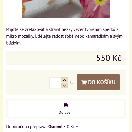
Přijďte se zrelaxovat a strávit hezký večer tvořením šperků z
mikro mozaiky. Udělejte radost sobě nebo kamarádkám a svým
blízkým.
550 Kč
DO KOŠÍKU
ks
Doručení
Osobně
•
0 Kč
•