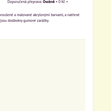
Osobně
•
0 Kč
•
broušené a malované akrylovými barvami, a natřené
 jsou dodávány gumové zarážky.