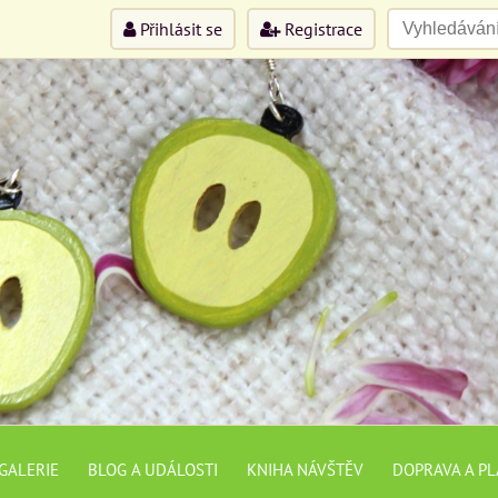
Přihlásit se
Registrace
GALERIE
BLOG A UDÁLOSTI
KNIHA NÁVŠTĚV
DOPRAVA A P