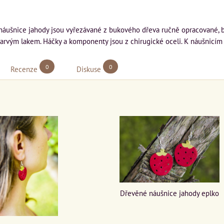
náušnice jahody jsou vyřezávané z bukového dřeva ručně opracované, 
rvým lakem. Háčky a komponenty jsou z chirugické oceli. K náušnicím
0
0
Recenze
Diskuse
Dřevěné náušnice jahody eplko