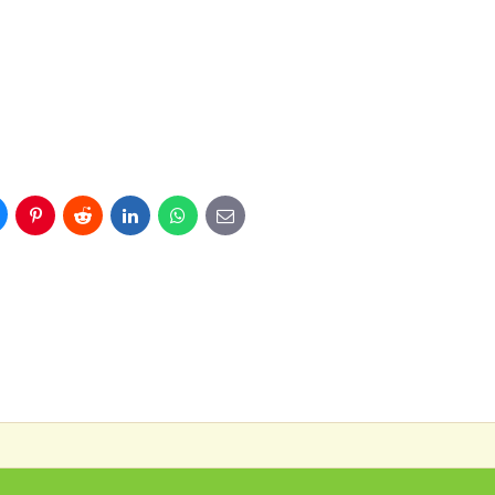
uesky
Pinterest
Reddit
LinkedIn
WhatsApp
E-
mail