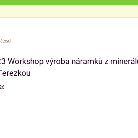
álosti
3 Workshop výroba náramků z minerálů
Terezkou
426