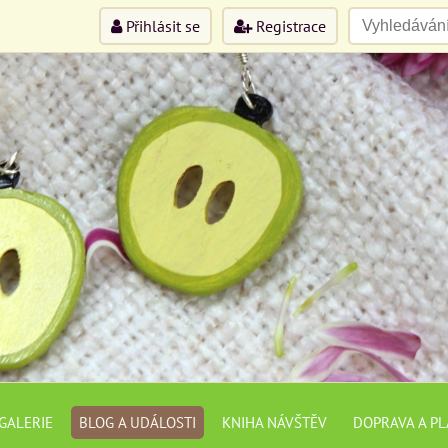
Přihlásit se
Registrace
GALERIE
BLOG A UDÁLOSTI
KNIHA NÁVŠTĚV
DOPRAVA A P