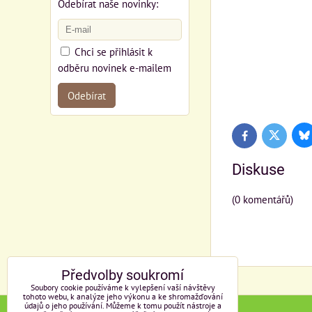
Odebírat naše novinky:
Chci se přihlásit k
odběru novinek e-mailem
Odebírat
Bl
Twitter
Facebook
Diskuse
(0 komentářů)
Předvolby soukromí
Soubory cookie používáme k vylepšení vaší návštěvy
tohoto webu, k analýze jeho výkonu a ke shromažďování
údajů o jeho používání. Můžeme k tomu použít nástroje a